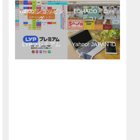
Yahoo!ショッピン
LOHACO（ロハ
グ
コ）
LYPプレミアム
Yahoo! JAPAN ID