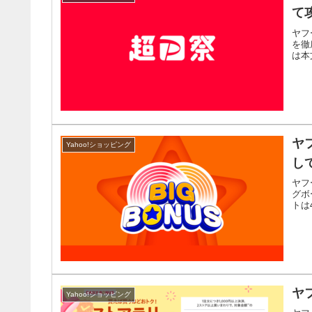
て
ヤフ
を徹
は本
ヤ
Yahoo!ショッピング
し
ヤフ
グボ
トは
ヤ
Yahoo!ショッピング