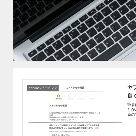
ヤ
Yahoo!ショッピング
良
筆者
とが
るの