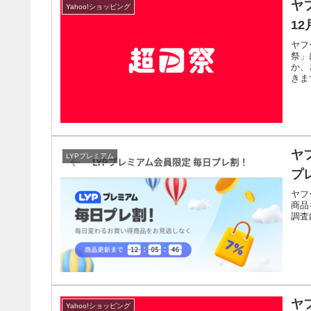
ヤ
Yahoo!ショッピング
1
ヤフ
祭」
か、
きま
ヤ
LYPプレミアム
プ
ヤフ
商品
調査
ヤ
Yahoo!ショッピング