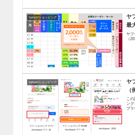
ヤ
Yahoo!ショッピング
最大
ヤフ
（2
ヤ
Yahoo!ショッピング
（例
この
ング
ブラ